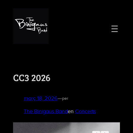
Vés
al
contingut
CC3 2026
març 18, 2026
—
per
The Binigaus Band
en
Concerts